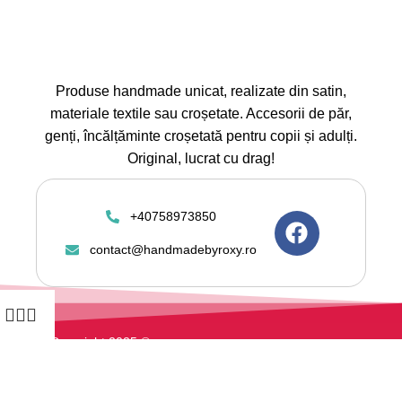
Produse handmade unicat, realizate din satin,
materiale textile sau croșetate. Accesorii de păr,
genți, încălțăminte croșetată pentru copii și adulți.
Original, lucrat cu drag!
+40758973850
contact@handmadebyroxy.ro
Copyright 2025 ©
Handmadebyroxy.ro toate
drepturile rezervate. Magazin
online vanzari articole