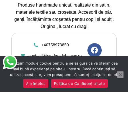
Produse handmade unicat, realizate din satin,
materiale textile sau croșetate. Accesorii de păr,
genți, încălțăminte croșetată pentru copii și adulți.
Original, lucrat cu drag!
+40758973850
contact@handmadebyroxy.ro
Utilizăm module cookie pentru a ne asigura că vă oferim cea
mai bună experiență pe site-ul nostru. Dacă continuați să
utilizați acest site, vom presupune că sunteți mulțumit de el.
Am înțeles
Politica de Confidențialitate
Copyright 2025 ©
Handmadebyroxy.ro toate
drepturile rezervate. Magazin
online vanzari articole
handmade. Construit de
Depozitul de Magazine.