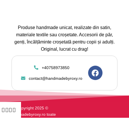
Produse handmade unicat, realizate din satin,
materiale textile sau croșetate. Accesorii de păr,
genți, încălțăminte croșetată pentru copii și adulți.
Original, lucrat cu drag!
+40758973850
contact@handmadebyroxy.ro
Copyright 2025 ©
Handmadebyroxy.ro toate
drepturile rezervate. Magazin
online vanzari articole