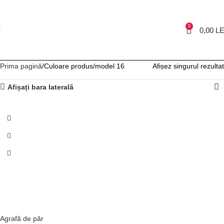
0
0,00
LE
Prima pagină
Culoare produs
model 16
Afișez singurul rezultat
Afișați bara laterală
NOU
Agrafă de păr