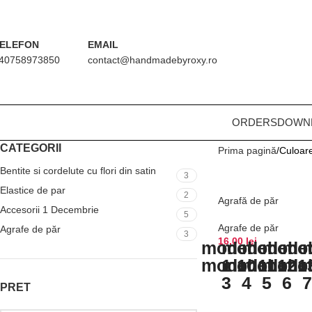
ELEFON
EMAIL
40758973850
contact@handmadebyroxy.ro
ORDERS
DOWN
CATEGORII
Prima pagină
Culoar
Bentite si cordelute cu flori din satin
3
Elastice de par
2
Agrafă de păr
NOU
Accesorii 1 Decembrie
5
Agrafe de păr
Agrafe de păr
3
16,00
lei
model
model
model
mode
mo
model
model
1
10
model
11
mode
12
mo
1
3
4
5
6
PRET
SELECTEAZĂ OPȚI