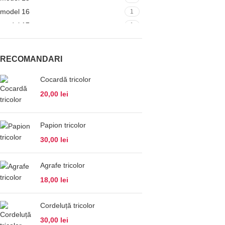
model 16
1
model 17
1
model 3
1
model 4
1
RECOMANDARI
model 5
1
model 6
Cocardă tricolor
1
model 7
1
20,00
lei
model 8
1
model 9
1
Papion tricolor
30,00
lei
Agrafe tricolor
18,00
lei
Cordeluță tricolor
30,00
lei