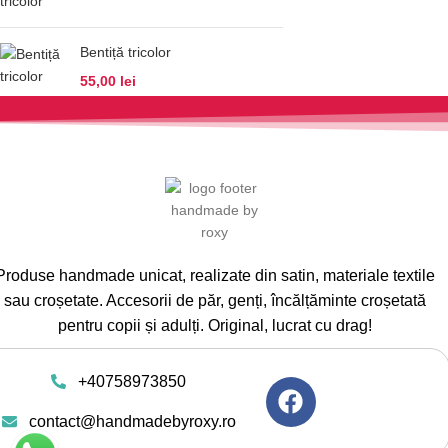
Bentiță tricolor
55,00
lei
Produse handmade unicat, realizate din satin, materiale textile
sau croșetate. Accesorii de păr, genți, încălțăminte croșetată
pentru copii și adulți. Original, lucrat cu drag!
+40758973850
contact@handmadebyroxy.ro