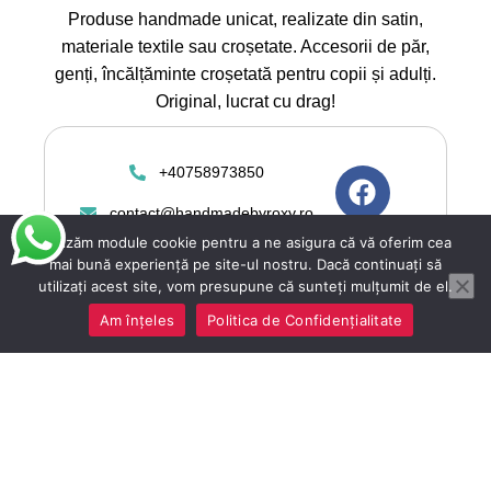
Produse handmade unicat, realizate din satin,
materiale textile sau croșetate. Accesorii de păr,
genți, încălțăminte croșetată pentru copii și adulți.
Original, lucrat cu drag!
+40758973850
contact@handmadebyroxy.ro
Utilizăm module cookie pentru a ne asigura că vă oferim cea
mai bună experiență pe site-ul nostru. Dacă continuați să
utilizați acest site, vom presupune că sunteți mulțumit de el.
Am înțeles
Politica de Confidențialitate
Copyright 2025 ©
Handmadebyroxy.ro toate
drepturile rezervate. Magazin
online vanzari articole
handmade. Construit de
Depozitul de Magazine.