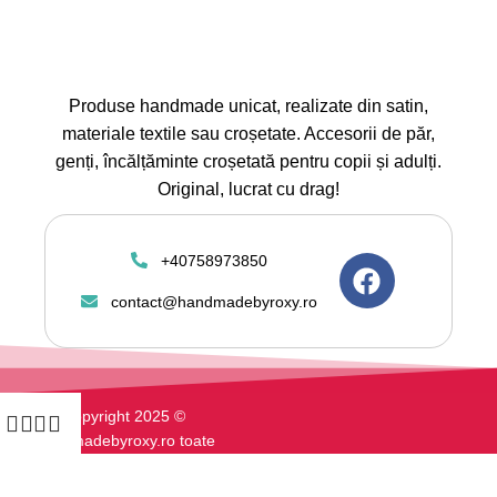
Produse handmade unicat, realizate din satin,
materiale textile sau croșetate. Accesorii de păr,
genți, încălțăminte croșetată pentru copii și adulți.
Original, lucrat cu drag!
+40758973850
contact@handmadebyroxy.ro
Copyright 2025 ©
Handmadebyroxy.ro toate
drepturile rezervate. Magazin
online vanzari articole