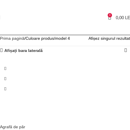
0
0,00
LE
Prima pagină
Culoare produs
model 4
Afișez singurul rezultat
Afișați bara laterală
NOU
Agrafă de păr