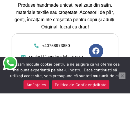
Produse handmade unicat, realizate din satin,
materiale textile sau croșetate. Accesorii de păr,
genți, încălțăminte croșetată pentru copii și adulți.
Original, lucrat cu drag!
+40758973850
contact@handmadebyroxy.ro
Utilizăm module cookie pentru a ne asigura că vă oferim cea
mai bună experiență pe site-ul nostru. Dacă continuați să
utilizați acest site, vom presupune că sunteți mulțumit de el.
Am înțeles
Politica de Confidențialitate
Copyright 2025 ©
Handmadebyroxy.ro toate
drepturile rezervate. Magazin
online vanzari articole
handmade. Construit de
Depozitul de Magazine.