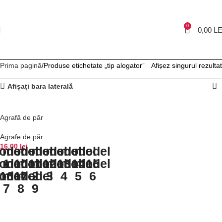
0
0,00
LE
Prima pagină
Produse etichetate „tip alogator”
Afișez singurul rezultat
Afișați bara laterală
Agrafă de păr
NOU
Agrafe de păr
16,00
lei
odel
model
model
model
model
model
model
odel
model
1
10
model
11
model
12
model
13
model
14
model
15
odel
16
model
17
model
2
3
4
5
6
7
8
9
SELECTEAZĂ OPȚIUNILE