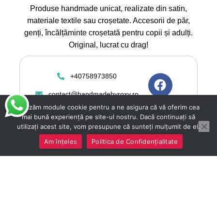
Produse handmade unicat, realizate din satin,
materiale textile sau croșetate. Accesorii de păr,
genți, încălțăminte croșetată pentru copii și adulți.
Original, lucrat cu drag!
+40758973850
contact@handmadebyroxy.ro
Utilizăm module cookie pentru a ne asigura că vă oferim cea
mai bună experiență pe site-ul nostru. Dacă continuați să
utilizați acest site, vom presupune că sunteți mulțumit de el.
Am înțeles
Politica de Confidențialitate
Copyright 2025 ©
Handmadebyroxy.ro toate
drepturile rezervate. Magazin
online vanzari articole
handmade. Construit de
Depozitul de Magazine.